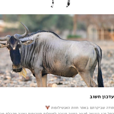
עדכון חשוב
תודה שביקרתם באתר חוות האנטילופות
החל מ־1 בינואר 2026 החווה סגורה לפעילות תיירותית ואינה מקבלת מבקרים בספארי או אורחים במתחם הלינה.