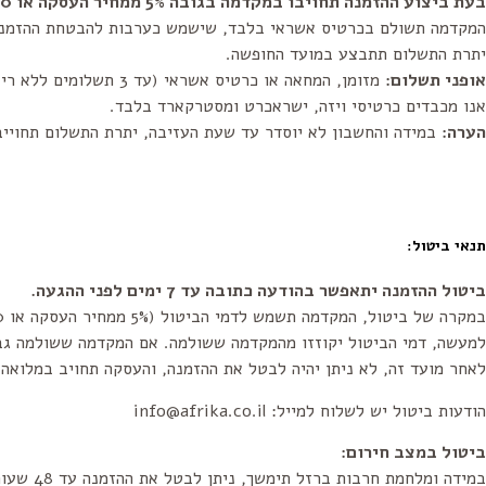
בעת ביצוע ההזמנה תחויבו במקדמה בגובה 5% ממחיר העסקה או 100 ש"ח לכל יחידה, לפי הנמוך מביניהם.
המקדמה תשולם בכרטיס אשראי בלבד, שישמש כערבות להבטחת ההזמנה
יתרת התשלום תתבצע במועד החופשה.
אופני תשלום:
מזומן, המחאה או כרטיס אשראי (עד 3 תשלומים ללא ריבית).
אנו מכבדים כרטיסי ויזה, ישראכרט ומסטרקארד בלבד.
הערה:
במידה והחשבון לא יוסדר עד שעת העזיבה, יתרת התשלום תחויי
תנאי ביטול:
ביטול ההזמנה יתאפשר בהודעה כתובה עד 7 ימים לפני ההגעה.
במקרה של ביטול, המקדמה תשמש לדמי הביטול (5% ממחיר העסקה או 100 ש"ח לכל יחידה, לפי הנמוך מביניהם- כל יחידה הינה הזמנה נפרדת).
למעשה, דמי הביטול יקוזזו מהמקדמה ששולמה. אם המקדמה ששולמה גבו
לאחר מועד זה, לא ניתן יהיה לבטל את ההזמנה, והעסקה תחויב במלואה.
הודעות ביטול יש לשלוח למייל: info@afrika.co.il
ביטול במצב חירום:
במידה ומלחמת חרבות ברזל תימשך, ניתן לבטל את ההזמנה עד 48 שעות לפני ההגעה, במקרה של צו 8 או אירוע ביטחוני.