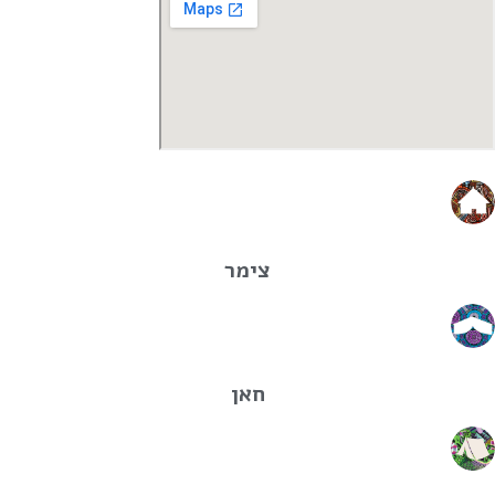
צימר
חאן