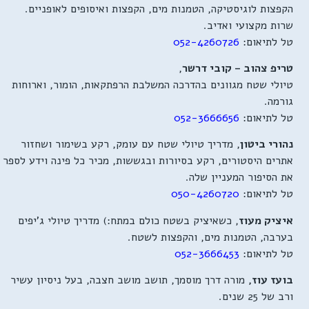
הקפצות לוגיסטיקה, הטמנות מים, הקפצות ואיסופים לאופניים.
שרות מקצועי ואדיב.
טל לתיאום:
26
052-42607
טריפ צהוב – קובי דרשר
,
טיולי שטח מגוונים בהדרכה המשלבת הרפתקאות, הומור, וארוחות
גורמה.
טל לתיאום:
052-3666656
נהורי ביטון
, מדריך טיולי שטח עם עומק, רקע בשימור ושחזור
אתרים היסטורים, רקע בסיורות ובגששות, מכיר כל פינה וידע לספר
את הסיפור המעניין שלה.
טל לתיאום:
050-4260720
איציק מעוז
, כשאיציק בשטח כולם במתח:) מדריך טיולי ג'יפים
בערבה, הטמנות מים, והקפצות לשטח.
טל לתיאום:
052-3666453
בועז עוז,
מורה דרך מוסמך, תושב מושב חצבה, בעל ניסיון עשיר
ורב של 25 שנים.