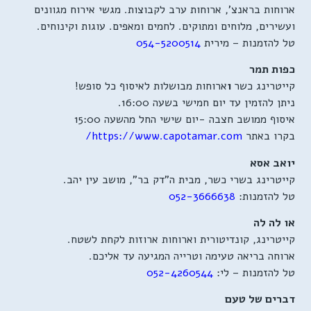
ארוחות בראנצ', ארוחות ערב לקבוצות. מגשי אירוח מגוונים
ועשירים, מלוחים ומתוקים. לחמים ומאפים. עוגות וקינוחים.
טל להזמנות – מירית
054-5200514
כפות תמר
קייטרינג כשר
ו
ארוחות מבושלות לאיסוף כל סופש!
ניתן להזמין עד יום חמישי בשעה 16:00.
איסוף ממושב חצבה -יום שישי החל מהשעה 15:00
בקרו באתר
https://www.capotamar.com/
יואב אסא
קייטרינג בשרי כשר, מבית ה"דק בר", מושב עין יהב.
טל להזמנות:
052-3666638
או לה לה
קייטרינג, קונדיטורית וארוחות ארוזות לקחת לשטח.
ארוחה בריאה טעימה וטרייה המגיעה עד אליכם.
טל להזמנות – לי:
052-4260544
דברים של טעם