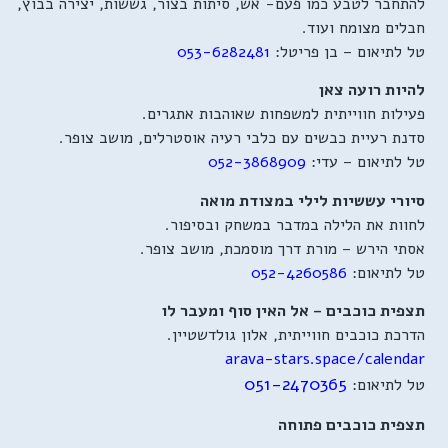
להתחבר לטבע כמו פעם- אש, סיתות בצור, גששות, יצירה בבוץ,
חבלים מצומח ועוד.
טל לתיאום – בן פריטל:
053-6282481
להיות רועה צאן
פעילות חווייתית למשפחות שאוהבות אתגרים.
סדנת רעיית כבשים עם כלבי רעיה אוסטרלים, מושב צופר.
טל לתיאום – עדי:
052-3868909
סיורי עששיות לילי במצודת מואה
לחוות את הלילה במדבר במשחק ובסיפור.
אסתי הירש – מורת דרך מוסמכת, מושב צופר.
טל לתיאום:
052-4260586
תצפית כוכבים – אל האין סוף ומעבר לו
הדרכת כוכבים חווייתית, אלון גולדשטיין.
arava-stars.space/calendar
051-2470365
טל לתיאום:
תצפית כוכבים פתוחה