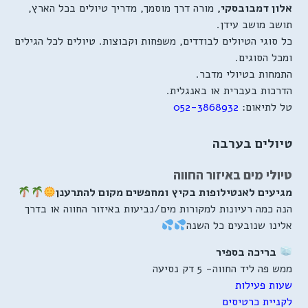
אלון דמבובסקי,
מורה דרך מוסמך, מדריך טיולים בכל הארץ,
תושב מושב עידן.
כל סוגי הטיולים לבודדים, משפחות וקבוצות. טיולים לכל הגילים
ומכל הסוגים.
התמחות בטיולי מדבר.
הדרכות בעברית או באנגלית.
טל לתיאום:
052-3868932
טיולים בערבה
טיולי מים באיזור החווה
מגיעים לאנטילופות בקיץ
ומחפשים מקום להתרענן
הנה כמה רעיונות למקורות מים/נביעות באיזור החווה או בדרך
אלינו שנובעים כל השנה
בריכה בספיר
ממש פה ליד החווה- 5 דק נסיעה
שעות פעילות
לקניית כרטיסים