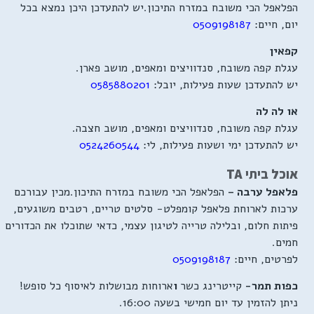
הפלאפל הכי משובח במזרח התיכון.יש להתעדכן היכן נמצא בכל
יום, חיים:
509198187
0
קפאין
עגלת קפה משובח, סנדוויצים ומאפים, מושב פארן.
יש להתעדכן שעות פעילות, יובל:
0585880201
או לה לה
עגלת קפה משובח, סנדוויצים ומאפים, מושב חצבה.
יש להתעדכן ימי ושעות פעילות, לי:
0524260544
אוכל ביתי TA
פלאפל ערבה –
הפלאפל הכי משובח במזרח התיכון.מכין עבורכם
ערכות לארוחת פלאפל קומפלט- סלטים טריים, רטבים משוגעים,
פיתות חלום, ובלילה טרייה לטיגון עצמי, כדאי שתוכלו את הכדורים
חמים.
לפרטים, חיים:
509198187
0
כפות תמר-
קייטרינג כשר
ו
ארוחות מבושלות לאיסוף כל סופש!
ניתן להזמין עד יום חמישי בשעה 16:00.