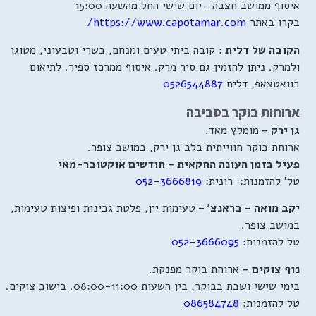
איסוף ממושב חצבה -יום שישי החל מהשעה 15:00
בקרו באתר
https://www.capotamar.com/
הקובה של דלית :
קובה ביתי טעים ומנחם, בשרי וטבעוני, מטוגן
ולמרק. ניתן להזמין גם סיר מרק. איסוף ממרכז ספיר. לתיאום
בוואטצאפ, דלית
0526544887
ארוחות בוקר בסביבה
גן ירק –
מומלץ מאד.
ארוחת בוקר חווייתית בלב גן ירק, במושב צופר.
פעיל בזמן העונה החקאית – חודשים אוקטובר-מאי
טל' להזמנות: רונית:
052-3666819
יקב מואה – בראנצ' –
טעימות יין, פלטת גבינות ופיצות טעימות,
במושב צופר.
טל להזמנות:
052-3666095
נוף צוקים –
ארוחת בוקר מפנקת.
בימי שישי ושבת בבוקר, בין השעות 08:00-11:00. בישוב צוקים.
טל להזמנות:
086584748