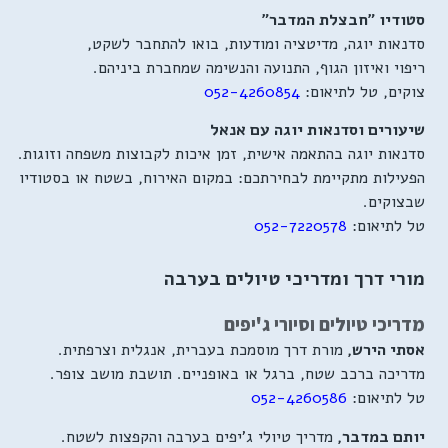
סטודיו "חבצלת המדבר"
סדנאות יוגה, מדיטציה ומודעות, בואו להתחבר לשקט,
ריפוי ואיזון הגוף, התנועה והנשימה שמחברת ביניהם.
צוקים, טל לתיאום:
052-4260854
שיעורים וסדנאות יוגה עם אנאל
סדנאות יוגה בהתאמה אישית, זמן איכות לקבוצות משפחה וזוגות.
הפעילות מתקיימת לבחירתכם: במקום האירוח, בשטח או בסטודיו
שבצוקים.
טל לתיאום:
052-7220578
מורי דרך ומדריכי טיולים בערבה
מדריכי טיולים וסיורי ג'יפים
אסתי הירש,
מורת דרך מוסמכת בעברית, אנגלית וצרפתית.
מדריכה ברכב שטח, ברגל או באופניים. תושבת מושב צופר.
טל לתיאום:
052-4260586
יותם במדבר,
מדריך טיולי ג'יפים בערבה והקפצות לשטח.