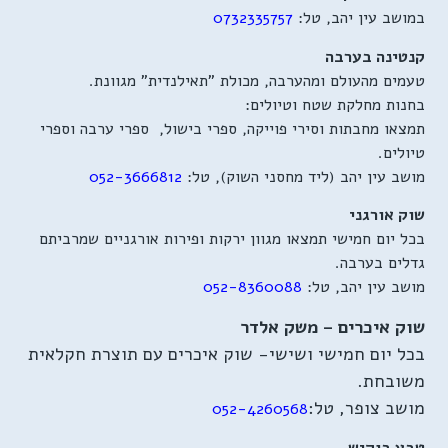
במושב עין יהב, טל:
0732335757
קנטינה בערבה
טעמים מהעולם ומהערבה, מכולת "תאילנדית" מגוונת.
בחנות מחלקת שטח וטיולים:
תמצאו מחבתות וסירי פוייקה, ספרי בישול, ספרי ערבה וספרי
טיולים.
מושב עין יהב (ליד מחסני השוק), טל:
052-3666812
שוק אורגני
בכל יום חמישי תמצאו מגוון ירקות ופירות אורגניים שמרביתם
גדלים בערבה.
מושב עין יהב, טל:
052-8360088
שוק איכרים – משק אלדר
בכל יום חמישי ושישי- שוק איכרים עם תוצרת חקלאית
משובחת.
מושב צופר, טל:
052-4260568