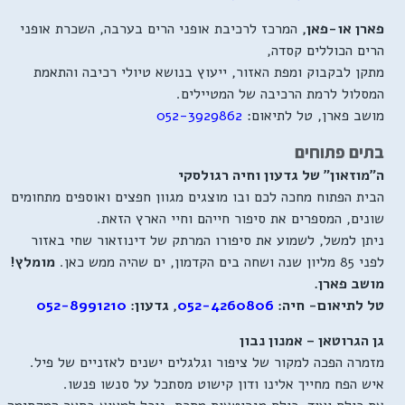
פארן או-פאן,
המרכז לרכיבת אופני הרים בערבה, השכרת אופני
הרים הכוללים קסדה,
מתקן לבקבוק ומפת האזור, ייעוץ בנושא טיולי רכיבה והתאמת
המסלול לרמת הרכיבה של המטיילים.
מושב פארן, טל לתיאום:
052-3929862
בתים פתוחים
ה"מוזאון" של גדעון וחיה רגולסקי
הבית הפתוח מחכה לכם ובו מוצגים מגוון חפצים ואוספים מתחומים
שונים, המספרים את סיפור חייהם וחיי הארץ הזאת.
ניתן למשל, לשמוע את סיפורו המרתק של דינוזאור שחי באזור
לפני 85 מליון שנה ושחה בים הקדמון, ים שהיה ממש כאן.
מומלץ!
מושב פארן.
טל לתיאום- חיה:
052-4260806
,
גדעון:
052-8991210
גן הגרוטאן – אמנון נבון
מזמרה הפכה למקור של ציפור וגלגלים ישנים לאזניים של פיל.
איש הפח מחייך אלינו ודון קישוט מסתכל על סנשו פנשו.