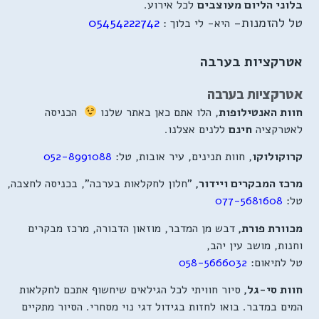
בלוני הליום מעוצבים
לכל אירוע.
טל להזמנות-
05454222742
היא- לי בלוך :
אטרקציות בערבה
אטרקציות בערבה
חוות האנטילופות
, הלו אתם כאן באתר שלנו
הכניסה
לאטרקציה
חינם
ללנים אצלנו.
קרוקולוקו
, חוות תנינים, עיר אובות, טל:
052-8991088
מרכז המבקרים ויידור,
"חלון לחקלאות בערבה", בכניסה לחצבה,
טל:
077-5681608
מכוורת פורת,
דבש מן המדבר, מוזאון הדבורה, מרכז מבקרים
וחנות, מושב עין יהב,
טל לתיאום:
058-5666032
חוות סי-גל,
סיור חוויתי לכל הגילאים שיחשוף אתכם לחקלאות
המים במדבר. בואו לחזות בגידול דגי נוי מסחרי. הסיור מתקיים