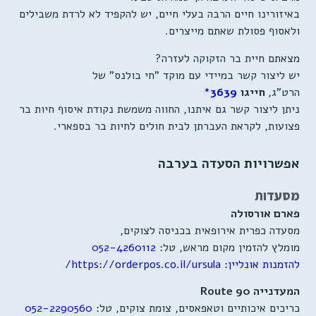
באיזורינו חיים הרבה בעלי חיים, יש להקפיד לא לרדת משבילים
ולאסוף פסולת שאתם מייצרים.
מצאתם חיית בר הזקוקה לעזרה?
יש ליצור קשר במיידי עם מוקד "חי בולנס" של
הרט"ג,
חייגו
3639*
ניתן ליצור קשר גם איתנו, החווה משמשת נקודת איסוף חיות בר
פצועות, לקראת העברתן לבית חולים לחיות בר בספארי.
אפשרויות הסעדה בערבה
מסעדות
פארם
אורסולה
מסעדה כפרית אירופאית בכניסה לצוקים,
מומלץ להזמין מקום מראש, טל:
052-4260112
להזמנות אונליין:
https://orderpos.co.il/ursula/
המעדנייה Route 90
כריכים איכותיים וטאפאסים, צומת צוקים, טל:
052-2290560