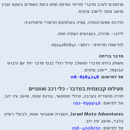
מוזמנים לערב מדברי חוויתי ומרתק תחת כיפת השמיים בשטח שבין
מושב צופר לישוב צוקים.
הדרכת אסטרונומיה, צפיה בטלסקופ וסיפורי מיתולוגיה.
לידנו- מדורה, נשנושים ושתיה חמה.
להרשמה ופרטים- רותם- 0524260841
מדבר בריחה
משחק ניווט מדברי המשלב טיול רגלי בנוף מדבר יחד עם גיבוש
קבוצתי, יישוב צוקים.
טל לתיאום:
08-6584748
פעילות קבוצתית במדבר - כלי רכב ואופניים
חוויה מוטורית בערבה, טיולי תומקאר, נהיגת שטח, מושב עין יהב.
טל לתיאום:
052-8999146
Israel Moto Adventures,
השכרת אופנועי שטח, לבעלי רשיון
בלבד, מושב עין יהב.
טל לתיאום:
058-4008230