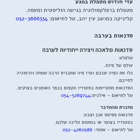
עדי חודוש מטפלת במגע
מטפלת ברפלקסולוגיה בגישה הוליסטית ומעסה.
קליניקה במושב עין יהב, טל לתיאום:
052-3666334
סדנאות בערבה
סדנאות מלאכה ויצירה ייחודיות לערבה
טלפלא
עולם של פיות.
גלו את הפיה שבכם וצרו פיה שתכניס הרבה שמחה והרמוניה
לחייכם.
הסדנאות מתקיימות בסטודיו הקסום בכפר האומנים בצוקים.
טל לתיאום – אילנית:
054-5269744
מזכרת מהמדבר
סדנאות פסיפס אבן וצבע.
בסטודיו בצופר או במתחם הלינה שלכם.
טל לתיאום – אסתי:
052-4260586