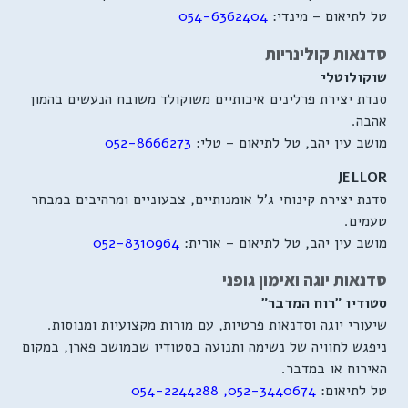
טל לתיאום – מינדי:
054-6362404
סדנאות קולינריות
שוקולוטלי
סנדת יצירת פרלינים איכותיים משוקולד משובח הנעשים בהמון
אהבה.
מושב עין יהב, טל לתיאום – טלי:
052-8666273
JELLOR
סדנת יצירת קינוחי ג'ל אומנותיים, צבעוניים ומרהיבים במבחר
טעמים.
מושב עין יהב, טל לתיאום – אורית:
052-8310964
סדנאות יוגה ואימון גופני
סטודיו "רוח המדבר"
שיעורי יוגה וסדנאות פרטיות, עם מורות מקצועיות ומנוסות.
ניפגש לחוויה של נשימה ותנועה בסטודיו שבמושב פארן, במקום
האירוח או במדבר.
טל לתיאום:
052-3440674
,
054-2244288