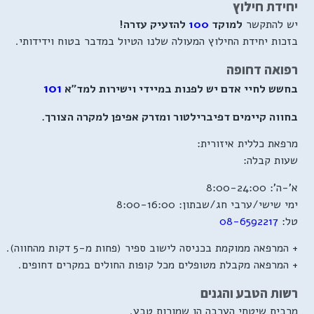
יחידת חילוץ
יש להתקשר
למוקד
100
להזעיק עזרה!
בזכות יחידת החילוץ המעולה שלנו הטיול במדבר בטוח וידידותי.
רפואה דחופה
101
בחשש לחיי אדם יש לפנות במיידי וישירות למד"א
בחווה קיימים דפיברילטור ומזרק אפיפן למקרה הצורך.
מרפאת כללית איזורית:
שעות קבלה:
א'-ה': 8:00-24:00
ימי שישי/ערבי חג/שבתון: 8:00-16:00
טל:
08-6592217
+ המרפאה ממוקמת בכניסה לישוב ספיר (פחות מ-5 דקות מהחווה).
+ המרפאה מקבלת מטופלים מכל קופות החולים במקרים דחופים.
רשות הטבע והגנים
מרבית שיטחי הערבה הן שמורות טבע.