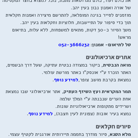
את כולם ועוד, כולם מגרוטאות מתכת, נוכל למצוא בחצר המקסימה
של אורה ואמנון נבון בעין יהב.
מוזמנים לסייר בגינה המופלאה, להתרשם מיצירה ואמנות חקלאית
תוך כדי סיפור על התיישבות, חלוציות וחקלאות בעין יהב.
משך הסיור כ-30 דקות, מתאים למשפחות, ללא עלות, בתיאום
מראש!
טל לתיאום- אמנון:
052-3666232
אתרים ארכיאולוגים
מואה הנבטית,
ביקור במצודה נבטית עתיקה, שעל דרך הבשמים,
האתר הוכרז ע"י אונסק"ו כאתר מורשת עולמי.
נמצאת בקרבת מושב צופר,
למידע נוסף
.
תמר המקראית ועץ השיזף העתיק
, אתר ארכיאולוגי שבו נמצאת
אחת הערים שנבנתה ע"י המלך שלמה
ושרידים מתקופות ארכיאולוגיות שונות.
נמצא בעיר אובות (צפונית לעין חצבה),
למידע נוסף
.
סיורים חקלאים
מלא הטנא,
סיור מודרך בחממה תיירותית אורגנית לקטיף עצמי.