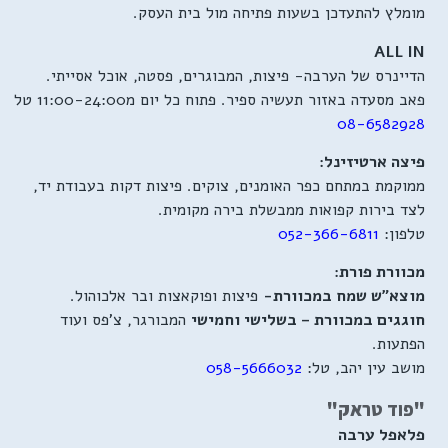
מומלץ להתעדכן בשעות פתיחה מול בית העסק.
ALL IN
הדיינרס של הערבה- פיצות, המבוגרים, פסטה, אוכל אסייתי.
פאב מסעדה באזור תעשיה ספיר. פתוח כל יום מ11:00-24:00 טל
08-6582928
פיצה ארטיזינל:
ממוקמת במתחם כפר האומנים, צוקים. פיצות דקות בעבודת יד,
לצד בירות קפואות ממבשלת בירה מקומית.
טלפון:
052-366-6811
מכוורת פורת:
מוצא"ש שמח במכוורת-
פיצות ופוקאצות ובר אלכוהול.
חוגגים במכוורת – בשלישי וחמישי
המבורגר, צ'פס ועוד
הפתעות.
מושב עין יהב, טל:
058-5666032
"פוד טראק"
פלאפל ערבה