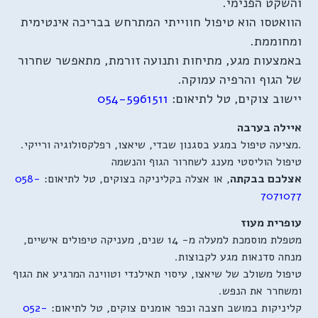
והשקט הפנימי.
הוואטסו הוא טיפול חווייתי המתרחש בבריכה אינטימית
ומחוממת.
באמצעות מגע, מתיחות ותנועה זורמת, מתאפשר שחרור
של הגוף והרפיה עמוקה.
יישוב צוקים, טל לתיאום:
054-5961511
איילה בערבה
.מציעה טיפול במגע בסגנון שבדי, שיאצו, רפלקסולוגיה ורייקי.
טיפול הוליסטי מענג לשחרור הגוף והנשמה
אצלכם בבקתה
, או אצלה בקליניקה בצוקים, טל לתיאום:
058-
7071077
עופרית מעוז
מטפלת מוסמכת למעלה מ- 14 שנים, מעניקה טיפולים אישיים,
מנחה סדנאות מגע לקבוצות.
טיפול משולב של שיאצו, עיסוי תאילנדי וטווינה המרגיע את הגוף
ומשחרר את הנפש.
קליניקות במושב חצבה וכפר אומנים צוקים, טל לתיאום:
052-