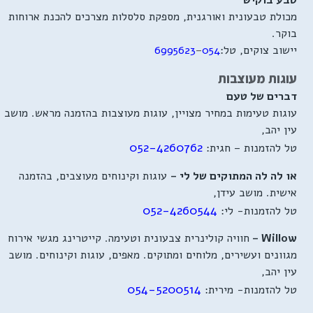
טבע בוקיש
מכולת טבעונית ואורגנית, מספקת סלסלות מצרכים להכנת ארוחות
בוקר.
יישוב צוקים, טל:
054
–
6995623
עוגות מעוצבות
דברים של טעם
עוגות טעימות במחיר מצויין, עוגות מעוצבות בהזמנה מראש. מושב
עין יהב,
052-4260762
טל להזמנות – חגית:
או לה לה המתוקים של לי –
עוגות וקינוחים מעוצבים, בהזמנה
אישית. מושב עידן,
052-4260544
טל להזמנות- לי:
Willow –
חוויה קולינרית צבעונית וטעימה. קייטרינג מגשי אירוח
מגוונים ועשירים, מלוחים ומתוקים. מאפים, עוגות וקינוחים. מושב
עין יהב,
054-5200514
טל להזמנות- מירית: