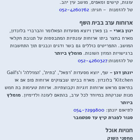
עוגות, קישים ומאפים, מושב עין יהב.
טל להזמנות – חגית:
052-4260762
ארוחות ערב בבית השף
ינון בארי –
בן פארן ויוצא מסעדות הפאלומר והברברי בלונדון,
מארח בחצר ביתו ארוחות עונתיות המתבססות על תנובת חקלאי
המושב. התפריטים כוללים גם בשר ודגים ונבנים תוך התחשבות
ברגישויות המזון השונות.
מומלץ ביותר
טל להזמנות:
052-4260327
יונתן דהן –
שף, יוצא מסעדות 'רפאל', 'כתית', 'המזללה' ו'Gail's
Kitchen' בלונדון. מארח בביתו שבצוקים ארוחות פופ אפ או
בתיאום מראש ארוחות זוגיות וקבוצתיות. ארוחת טעימות בת חמש
מנות שנרקחת במיוחד לכל ערב, בהתאם לעונה ולדימיון.
מומלץ
ביותר
לתיאום יונתן:
054-7299800
סגור לפגרת קיץ עד ספטמבר
חנויות אוכל
מחסני השוק