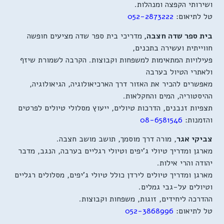
ושירותי הקפצה ומנהלות.
טל לתיאום:
052-2873222
בית ספר שדה חצבה,
מדריכי בית ספר שדה מציעים חופשה
חווייתית ועשירה בתכנים,
פעילויות המתאימות למשפחות וקבוצות. הקרבה לשמורת שיזף
ולאתרי הטיול בערבה
מאפשרים להכיר את האזור דרך הארכיאולוגיה, הגיאולוגיה,
ההיסטוריה, המים והחקלאות.
תצפיות זנבנים, הדרכות טיולים, ייעוץ מסלולי טיולים לפרטים
והזמנות:
08-6581546
צביקי אגר
, מורה דרך מוסמך, תושב מושב חצבה.
מארגן ומדריך טיולי ג'יפים וטיולי רגליים בערבה, הנגב, מדבר
יהודה והרי אילות.
מארגן ומדריך טיולים לירדן כולל טיולי ג'יפים, מסלולים רגליים
וטיולים על-גבי גמלים.
ההדרכה ליחידים, זוגות, משפחות וקבוצות.
טל לתיאום:
052-3868996