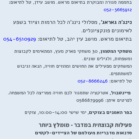
בחממה סגורה ומבוקרת בתיאום מראש. מושב עידן, טל לתיאום:
052-3665912
נינג'ה גאראג',
מסלולי נינג'ה לכל הרמות וציוד בשפע
לאימונים פונקציונלים.
בתיאום מראש. מושב עין יהב, טל לתיאום:
054-6510929
משחקי המטמון,
30 משחקי פארק מעץ, המתאימים לקבוצות
ומשפחות, ולגילים שונים.
המשחקים מפעילים את החושים ומהווים חוויה, הנאה וגיבוש
למשתתפים
.
טל לתיאום:
052-8666246
פיינטבול,
אטרקציה שתסגור לכם חוויה ממריצה לכל המשפחה.
לפרטים איתן: 0586879996
כפר האמנים בצוקים,
ימי שישי 10:00-14:00, צוקים
פעילות קבוצתית במדבר - מומלץ ביותר
סדנאות מדבריות מעולמם של הציידים-לקטים