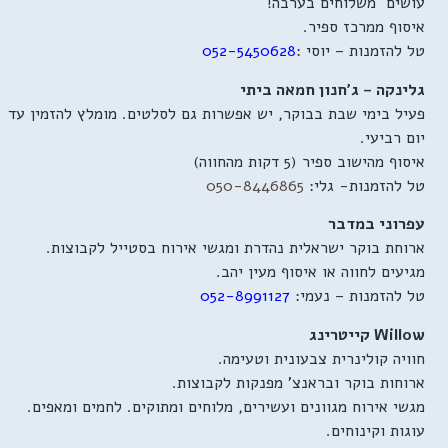
עושים משלוחים בערבה!
איסוף ממרכז ספיר.
טל להזמנות – יוסי :
052-5450628
גלינקה – ג'חנון חמאה ביתי
פעיל בימי שבת בבוקר, יש אפשרות גם לסלטים. מומלץ להזמין עד
יום רביעי.
איסוף מהישוב ספיר (5 דקות מהחווה)
טל להזמנות- גלי:
050-8446865
עפרוני במדבר
ארוחת בוקר ישראלית נהדרת ומגשי אירוח בסטייל לקבוצות.
מגיעים לחווה או איסוף מעין יהב.
טל להזמנות – נעמי:
052-8991127
Willow קייטרינג
חוויה קולינרית צבעונית וטעימה.
ארוחות בוקר ובראנצ' מפנקות לקבוצות.
מגשי אירוח מגוונים ועשירים, מלוחים ומתוקים. לחמים ומאפים.
עוגות וקינוחים.