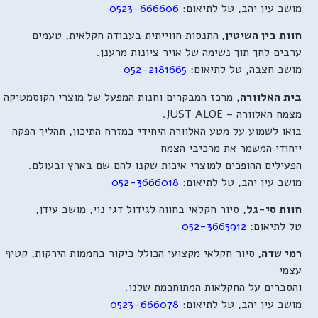
מושב עין יהב, טל לתיאום:
0523-666606
חוות בין השיטין,
התנסות חווייתית בעבודה חקלאית, טעמים
ערבים לחך תוך נשימה של אויר ציונות מרענן.
מושב חצבה, טל לתיאום:
052-2181665
בית האלוורה,
מרכז המבקרים וחנות המפעל של מוצרי הקוסמטיקה
מצמח האלוורה – JUST ALOE.
בואו לשמוע על מטע האלוורה היחידי במזרח התיכון, תהליך הפקה
ייחודי המשמר את מרכיבי הצמח
הפעילים ההופכים למוצרי איכות שקנו להם שם בארץ ובעולם.
מושב עין יהב, טל לתיאום:
052-3666018
חוות סי-גל
, סיור חקלאי בחווה לגידול דגי נוי, מושב עידן,
טל לתיאום:
052-3665912
רמי שדה,
סיור חקלאי מקצועי הכולל ביקור בחממות הירקות, קטיף
עצמי
והסברים על החקלאות המתוחכמת שלנו.
מושב עין יהב, טל לתיאום:
0523-666078