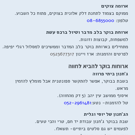
ארומה צוקים
ממוקם בצמוד לתחנת דלק אלונית בצוקים, פתוח כל השבוע.
טלפון:
08-6855000
ארוחת בוקר בלב מדבר וטיול ברכס עשת
למשפחות, קבוצות וזוגות.
מתחילים בארוחת בוקר בלב המדבר וממשיכים למסלול רגלי יפיפה.
לפרטים והזמנות: ארז ויינון
0523677317
ארוחות בוקר להביא לחווה
ג'חנון ביתי פרווה
בשבת בבוקר, אפשר להתקשר ספונטנית אבל מומלץ להזמין
מראש.
איסוף ממושב עין יהב (5 דק מהחווה).
טל להזמנות- נטע:
052-2961481
הג'חנון של יוסי וגלית
שבת בבוקר ג'חנון עבודת יד חם, טרי והכי טעים.
לפעמים יש גם סלטים ביתיים- תשאלו.