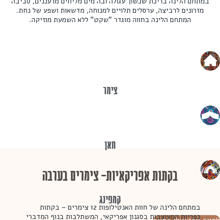
במתחם הלינה בריכת שכשוך עגולה ובה מים מליחים מרעננים, סביבה
מזרונים לרביצה, ערסלים תלויים למנוחה, מדשאות ושפע של נחת.
המתחם הלינה בחווה מוגדר "שקט" ללא השמעת מוזיקה.
צימר
חאן​
בקתות אפריקאיות- צימרים בערבה
קמפינג​
במתחם הלינה של חוות האנטילופות 12 צימרים – בקתות
כפריות המעוצבות בסגנון אפריקאי,
המשתלבות בנוף המדברי