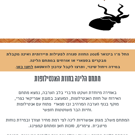
החל מ־1 בינואר 2026 החווה סגורה לפעילות תיירותית ואינה מקבלת
מבקרים בספארי או אורחים במתחם הלינה.
במידה ויחול שינוי, ותרצו לקבל עדכון לוואטאפ
לחצו כאן
.
מתחם הלינה בחוות האנטילופות
באווירה מיוחדת ושקט מדברי בלב הערבה, נמצא מתחם
האירוח של חוות האנטילופות, המעוצב בסגנון אפריקאי כפרי,
מוקף בנוף הערבה המרהיב ובו ספארי פתוח עם אנטילופות
וחיות הבר משוטטות חופשי.
המתחם משלב מגוון אפשרויות לינה לפי רמת מחיר וצורך ובמידת נוחות
מיטבית. צימרים, סוכות חאן ומתחם קמפינג.