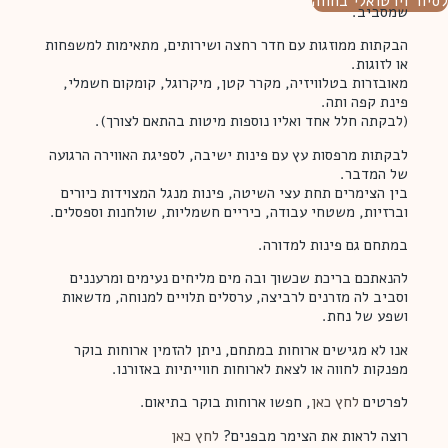
לסיור וירטואלי בחווה
שמסביב.
הבקתות ממוזגות עם חדר רחצה ושירותים, מתאימות למשפחות
או לזוגות.
מאובזרות בטלוויזיה, מקרר קטן, מיקרוגל, קומקום חשמלי,
פינת קפה ותה.
(לבקתה חלל אחד ואליו נוספות מיטות בהתאם לצורך).
לבקתות מרפסות עץ עם פינות ישיבה, לספיגת האווירה הרגועה
של המדבר.
בין הצימרים תחת עצי השיטה, פינות מנגל המצוידות כיורים
וברזיות, משטחי עבודה, כיריים חשמליות, שולחנות וספסלים.
במתחם גם פינות למדורה.
להנאתכם בריכת שכשוך ובה מים מליחים נעימים ומרעננים
וסביב לה מזרנים לרביצה,
ערסלים תלויים למנוחה, מדשאות
ושפע של נחת.
אנו לא מגישים ארוחות במתחם, ניתן להזמין ארוחות בוקר
מפנקות לחווה או לצאת לארוחות חווייתיות באזורנו.
לפרטים
לחץ כאן
, חפשו ארוחות בוקר בתיאום.
רוצה לראות את הצימר מבפנים?
לחץ כאן